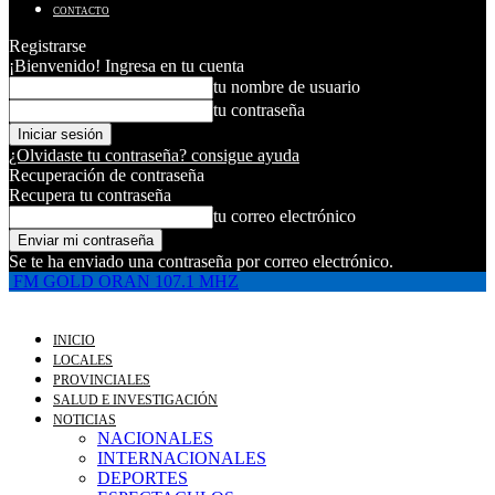
CONTACTO
Registrarse
¡Bienvenido! Ingresa en tu cuenta
tu nombre de usuario
tu contraseña
¿Olvidaste tu contraseña? consigue ayuda
Recuperación de contraseña
Recupera tu contraseña
tu correo electrónico
Se te ha enviado una contraseña por correo electrónico.
FM GOLD ORAN 107.1 MHZ
INICIO
LOCALES
PROVINCIALES
SALUD E INVESTIGACIÓN
NOTICIAS
NACIONALES
INTERNACIONALES
DEPORTES