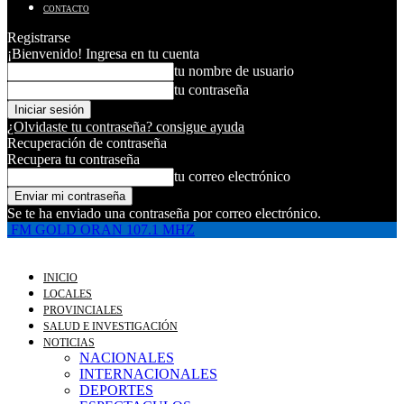
CONTACTO
Registrarse
¡Bienvenido! Ingresa en tu cuenta
tu nombre de usuario
tu contraseña
¿Olvidaste tu contraseña? consigue ayuda
Recuperación de contraseña
Recupera tu contraseña
tu correo electrónico
Se te ha enviado una contraseña por correo electrónico.
FM GOLD ORAN 107.1 MHZ
INICIO
LOCALES
PROVINCIALES
SALUD E INVESTIGACIÓN
NOTICIAS
NACIONALES
INTERNACIONALES
DEPORTES