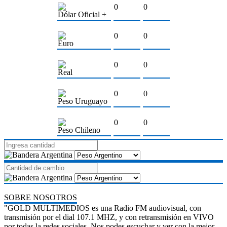
0
0
Dólar Oficial +
0
0
Euro
0
0
Real
0
0
Peso Uruguayo
0
0
Peso Chileno
SOBRE NOSOTROS
"GOLD MULTIMEDIOS es una Radio FM audiovisual, con
transmisión por el dial 107.1 MHZ, y con retransmisión en VIVO
por todas la redes sociales. Nos podes escuchar y ver con la mejor