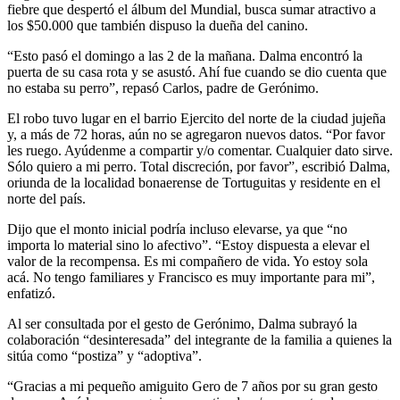
fiebre que despertó el álbum del Mundial, busca sumar atractivo a
los $50.000 que también dispuso la dueña del canino.
“Esto pasó el domingo a las 2 de la mañana. Dalma encontró la
puerta de su casa rota y se asustó. Ahí fue cuando se dio cuenta que
no estaba su perro”, repasó Carlos, padre de Gerónimo.
El robo tuvo lugar en el barrio Ejercito del norte de la ciudad jujeña
y, a más de 72 horas, aún no se agregaron nuevos datos. “Por favor
les ruego. Ayúdenme a compartir y/o comentar. Cualquier dato sirve.
Sólo quiero a mi perro. Total discreción, por favor”, escribió Dalma,
oriunda de la localidad bonaerense de Tortuguitas y residente en el
norte del país.
Dijo que el monto inicial podría incluso elevarse, ya que “no
importa lo material sino lo afectivo”. “Estoy dispuesta a elevar el
valor de la recompensa. Es mi compañero de vida. Yo estoy sola
acá. No tengo familiares y Francisco es muy importante para mi”,
enfatizó.
Al ser consultada por el gesto de Gerónimo, Dalma subrayó la
colaboración “desinteresada” del integrante de la familia a quienes la
sitúa como “postiza” y “adoptiva”.
“Gracias a mi pequeño amiguito Gero de 7 años por su gran gesto