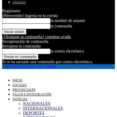
CONTACTO
Registrarse
¡Bienvenido! Ingresa en tu cuenta
tu nombre de usuario
tu contraseña
¿Olvidaste tu contraseña? consigue ayuda
Recuperación de contraseña
Recupera tu contraseña
tu correo electrónico
Se te ha enviado una contraseña por correo electrónico.
FM GOLD ORAN 107.1 MHZ
INICIO
LOCALES
PROVINCIALES
SALUD E INVESTIGACIÓN
NOTICIAS
NACIONALES
INTERNACIONALES
DEPORTES