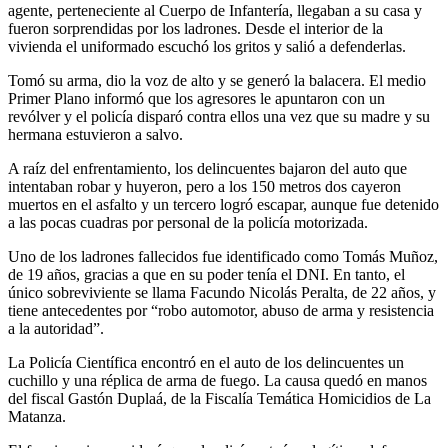
agente, perteneciente al Cuerpo de Infantería, llegaban a su casa y
fueron sorprendidas por los ladrones. Desde el interior de la
vivienda el uniformado escuchó los gritos y salió a defenderlas.
Tomó su arma, dio la voz de alto y se generó la balacera. El medio
Primer Plano informó que los agresores le apuntaron con un
revólver y el policía disparó contra ellos una vez que su madre y su
hermana estuvieron a salvo.
A raíz del enfrentamiento, los delincuentes bajaron del auto que
intentaban robar y huyeron, pero a los 150 metros dos cayeron
muertos en el asfalto y un tercero logró escapar, aunque fue detenido
a las pocas cuadras por personal de la policía motorizada.
Uno de los ladrones fallecidos fue identificado como Tomás Muñoz,
de 19 años, gracias a que en su poder tenía el DNI. En tanto, el
único sobreviviente se llama Facundo Nicolás Peralta, de 22 años, y
tiene antecedentes por “robo automotor, abuso de arma y resistencia
a la autoridad”.
La Policía Científica encontró en el auto de los delincuentes un
cuchillo y una réplica de arma de fuego. La causa quedó en manos
del fiscal Gastón Duplaá, de la Fiscalía Temática Homicidios de La
Matanza.