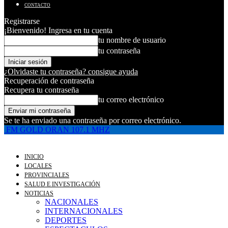
CONTACTO
Registrarse
¡Bienvenido! Ingresa en tu cuenta
tu nombre de usuario
tu contraseña
¿Olvidaste tu contraseña? consigue ayuda
Recuperación de contraseña
Recupera tu contraseña
tu correo electrónico
Se te ha enviado una contraseña por correo electrónico.
FM GOLD ORAN 107.1 MHZ
INICIO
LOCALES
PROVINCIALES
SALUD E INVESTIGACIÓN
NOTICIAS
NACIONALES
INTERNACIONALES
DEPORTES