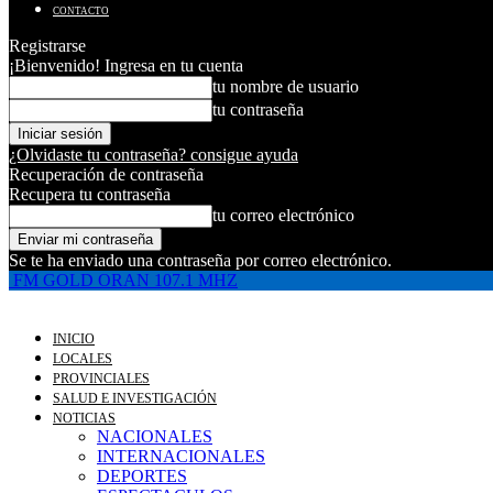
CONTACTO
Registrarse
¡Bienvenido! Ingresa en tu cuenta
tu nombre de usuario
tu contraseña
¿Olvidaste tu contraseña? consigue ayuda
Recuperación de contraseña
Recupera tu contraseña
tu correo electrónico
Se te ha enviado una contraseña por correo electrónico.
FM GOLD ORAN 107.1 MHZ
INICIO
LOCALES
PROVINCIALES
SALUD E INVESTIGACIÓN
NOTICIAS
NACIONALES
INTERNACIONALES
DEPORTES