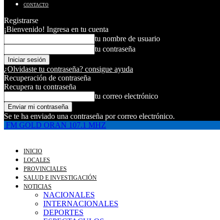
CONTACTO
Registrarse
¡Bienvenido! Ingresa en tu cuenta
tu nombre de usuario
tu contraseña
¿Olvidaste tu contraseña? consigue ayuda
Recuperación de contraseña
Recupera tu contraseña
tu correo electrónico
Se te ha enviado una contraseña por correo electrónico.
FM GOLD ORAN 107.1 MHZ
INICIO
LOCALES
PROVINCIALES
SALUD E INVESTIGACIÓN
NOTICIAS
NACIONALES
INTERNACIONALES
DEPORTES