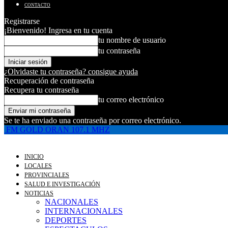
CONTACTO
Registrarse
¡Bienvenido! Ingresa en tu cuenta
tu nombre de usuario
tu contraseña
¿Olvidaste tu contraseña? consigue ayuda
Recuperación de contraseña
Recupera tu contraseña
tu correo electrónico
Se te ha enviado una contraseña por correo electrónico.
FM GOLD ORAN 107.1 MHZ
INICIO
LOCALES
PROVINCIALES
SALUD E INVESTIGACIÓN
NOTICIAS
NACIONALES
INTERNACIONALES
DEPORTES