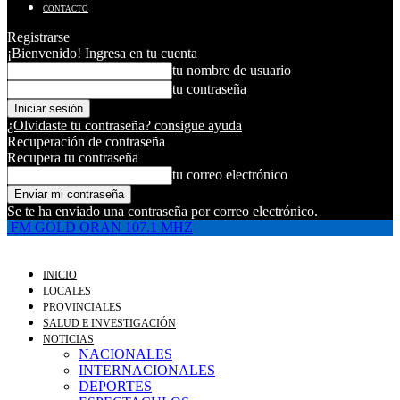
CONTACTO
Registrarse
¡Bienvenido! Ingresa en tu cuenta
tu nombre de usuario
tu contraseña
¿Olvidaste tu contraseña? consigue ayuda
Recuperación de contraseña
Recupera tu contraseña
tu correo electrónico
Se te ha enviado una contraseña por correo electrónico.
FM GOLD ORAN 107.1 MHZ
INICIO
LOCALES
PROVINCIALES
SALUD E INVESTIGACIÓN
NOTICIAS
NACIONALES
INTERNACIONALES
DEPORTES