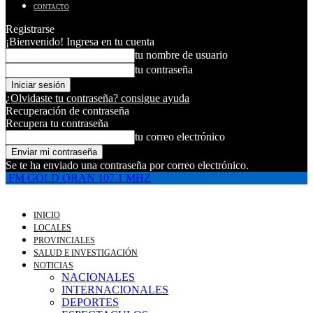
CONTACTO
Registrarse
¡Bienvenido! Ingresa en tu cuenta
tu nombre de usuario
tu contraseña
¿Olvidaste tu contraseña? consigue ayuda
Recuperación de contraseña
Recupera tu contraseña
tu correo electrónico
Se te ha enviado una contraseña por correo electrónico.
FM GOLD ORAN 107.1 MHZ
INICIO
LOCALES
PROVINCIALES
SALUD E INVESTIGACIÓN
NOTICIAS
NACIONALES
INTERNACIONALES
DEPORTES