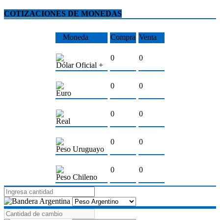
COTIZACIONES DE MONEDAS
Moneda
Compra
Venta
0
0
Dólar Oficial +
0
0
Euro
0
0
Real
0
0
Peso Uruguayo
0
0
Peso Chileno