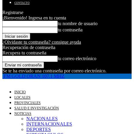
CONTACTO
Registrarse
¡Bienvenido! Ingresa en tu cuenta
tu nombre de usuario
tu contraseña
¿Olvidaste tu contraseña? consigue ayuda
Recuperación de contraseña
Recupera tu contraseña
tu correo electrónico
Se te ha enviado una contraseña por correo electrónico.
FM GOLD ORAN 107.1 MHZ
INICIO
LOCALES
PROVINCIALES
SALUD E INVESTIGACIÓN
NOTICIAS
NACIONALES
INTERNACIONALES
DEPORTES