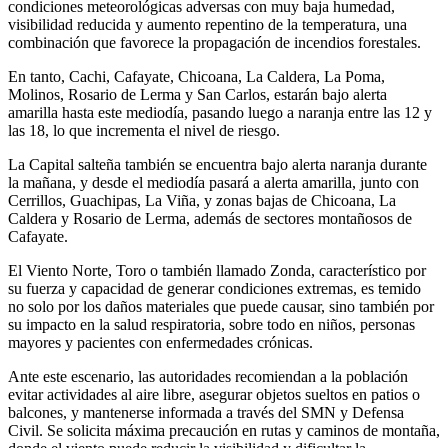
condiciones meteorológicas adversas con muy baja humedad,
visibilidad reducida y aumento repentino de la temperatura, una
combinación que favorece la propagación de incendios forestales.
En tanto, Cachi, Cafayate, Chicoana, La Caldera, La Poma,
Molinos, Rosario de Lerma y San Carlos, estarán bajo alerta
amarilla hasta este mediodía, pasando luego a naranja entre las 12 y
las 18, lo que incrementa el nivel de riesgo.
La Capital salteña también se encuentra bajo alerta naranja durante
la mañana, y desde el mediodía pasará a alerta amarilla, junto con
Cerrillos, Guachipas, La Viña, y zonas bajas de Chicoana, La
Caldera y Rosario de Lerma, además de sectores montañosos de
Cafayate.
El Viento Norte, Toro o también llamado Zonda, característico por
su fuerza y capacidad de generar condiciones extremas, es temido
no solo por los daños materiales que puede causar, sino también por
su impacto en la salud respiratoria, sobre todo en niños, personas
mayores y pacientes con enfermedades crónicas.
Ante este escenario, las autoridades recomiendan a la población
evitar actividades al aire libre, asegurar objetos sueltos en patios o
balcones, y mantenerse informada a través del SMN y Defensa
Civil. Se solicita máxima precaución en rutas y caminos de montaña,