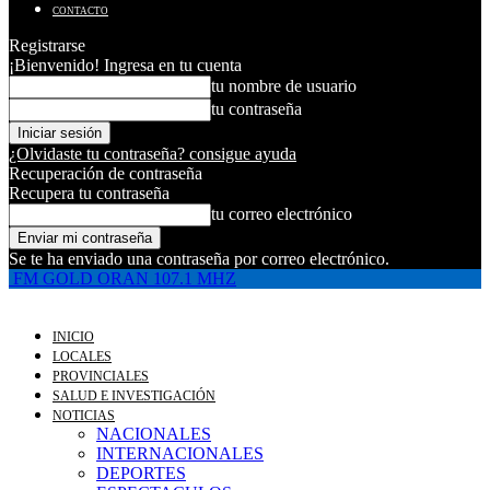
CONTACTO
Registrarse
¡Bienvenido! Ingresa en tu cuenta
tu nombre de usuario
tu contraseña
¿Olvidaste tu contraseña? consigue ayuda
Recuperación de contraseña
Recupera tu contraseña
tu correo electrónico
Se te ha enviado una contraseña por correo electrónico.
FM GOLD ORAN 107.1 MHZ
INICIO
LOCALES
PROVINCIALES
SALUD E INVESTIGACIÓN
NOTICIAS
NACIONALES
INTERNACIONALES
DEPORTES