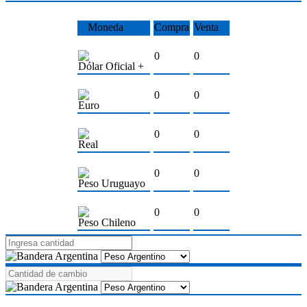
Moneda
Compra
Venta
0
0
Dólar Oficial +
0
0
Euro
0
0
Real
0
0
Peso Uruguayo
0
0
Peso Chileno