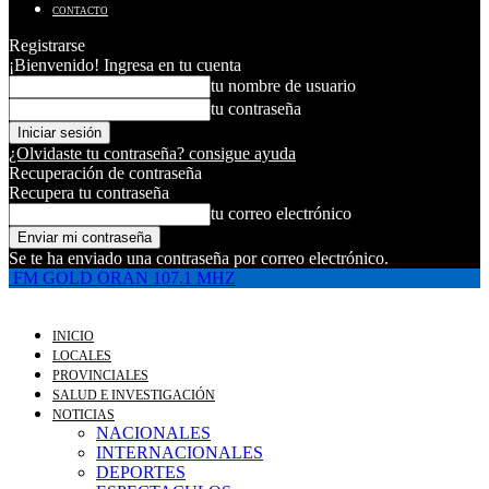
CONTACTO
Registrarse
¡Bienvenido! Ingresa en tu cuenta
tu nombre de usuario
tu contraseña
¿Olvidaste tu contraseña? consigue ayuda
Recuperación de contraseña
Recupera tu contraseña
tu correo electrónico
Se te ha enviado una contraseña por correo electrónico.
FM GOLD ORAN 107.1 MHZ
INICIO
LOCALES
PROVINCIALES
SALUD E INVESTIGACIÓN
NOTICIAS
NACIONALES
INTERNACIONALES
DEPORTES