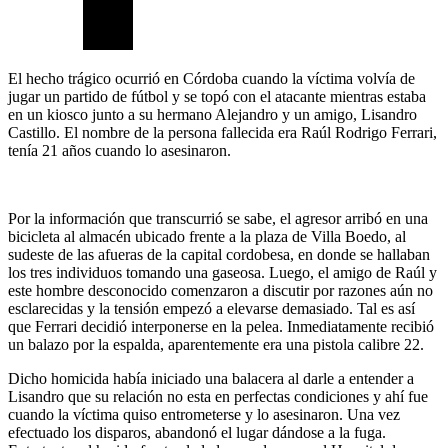
El hecho trágico ocurrió en Córdoba cuando la víctima volvía de
jugar un partido de fútbol y se topó con el atacante mientras estaba
en un kiosco junto a su hermano Alejandro y un amigo, Lisandro
Castillo. El nombre de la persona fallecida era Raúl Rodrigo Ferrari,
tenía 21 años cuando lo asesinaron.
Por la información que transcurrió se sabe, el agresor arribó en una
bicicleta al almacén ubicado frente a la plaza de Villa Boedo, al
sudeste de las afueras de la capital cordobesa, en donde se hallaban
los tres individuos tomando una gaseosa. Luego, el amigo de Raúl y
este hombre desconocido comenzaron a discutir por razones aún no
esclarecidas y la tensión empezó a elevarse demasiado. Tal es así
que Ferrari decidió interponerse en la pelea. Inmediatamente recibió
un balazo por la espalda, aparentemente era una pistola calibre 22.
Dicho homicida había iniciado una balacera al darle a entender a
Lisandro que su relación no esta en perfectas condiciones y ahí fue
cuando la víctima quiso entrometerse y lo asesinaron. Una vez
efectuado los disparos, abandonó el lugar dándose a la fuga.