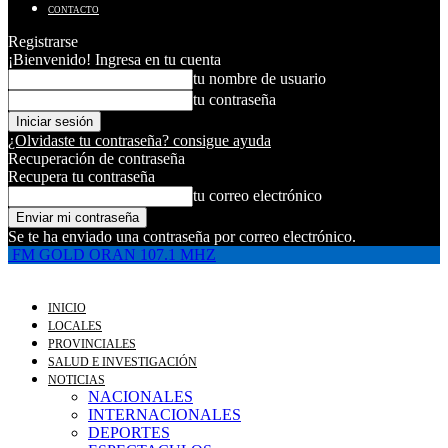
CONTACTO
Registrarse
¡Bienvenido! Ingresa en tu cuenta
tu nombre de usuario
tu contraseña
¿Olvidaste tu contraseña? consigue ayuda
Recuperación de contraseña
Recupera tu contraseña
tu correo electrónico
Se te ha enviado una contraseña por correo electrónico.
FM GOLD ORAN 107.1 MHZ
INICIO
LOCALES
PROVINCIALES
SALUD E INVESTIGACIÓN
NOTICIAS
NACIONALES
INTERNACIONALES
DEPORTES