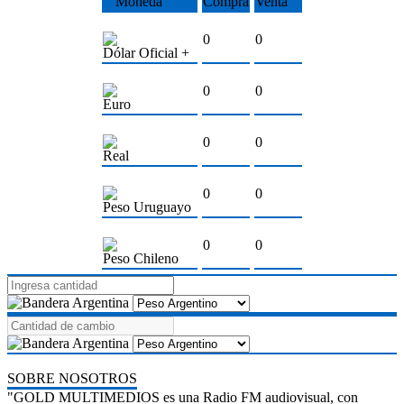
Moneda
Compra
Venta
0
0
Dólar Oficial +
0
0
Euro
0
0
Real
0
0
Peso Uruguayo
0
0
Peso Chileno
SOBRE NOSOTROS
"GOLD MULTIMEDIOS es una Radio FM audiovisual, con