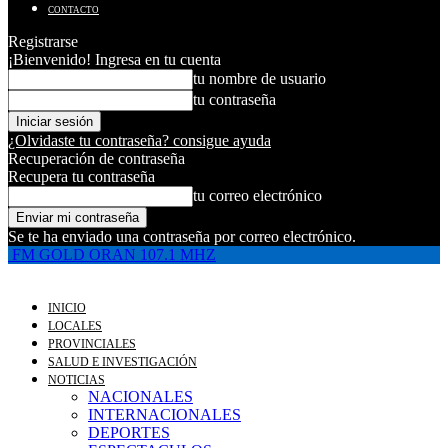
CONTACTO
Registrarse
¡Bienvenido! Ingresa en tu cuenta
tu nombre de usuario
tu contraseña
¿Olvidaste tu contraseña? consigue ayuda
Recuperación de contraseña
Recupera tu contraseña
tu correo electrónico
Se te ha enviado una contraseña por correo electrónico.
FM GOLD ORAN 107.1 MHZ
INICIO
LOCALES
PROVINCIALES
SALUD E INVESTIGACIÓN
NOTICIAS
NACIONALES
INTERNACIONALES
DEPORTES