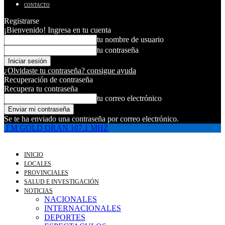
CONTACTO
Registrarse
¡Bienvenido! Ingresa en tu cuenta
tu nombre de usuario
tu contraseña
¿Olvidaste tu contraseña? consigue ayuda
Recuperación de contraseña
Recupera tu contraseña
tu correo electrónico
Se te ha enviado una contraseña por correo electrónico.
FM GOLD ORAN 107.1 MHZ
INICIO
LOCALES
PROVINCIALES
SALUD E INVESTIGACIÓN
NOTICIAS
NACIONALES
INTERNACIONALES
DEPORTES