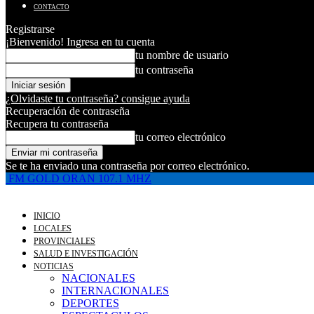
CONTACTO
Registrarse
¡Bienvenido! Ingresa en tu cuenta
tu nombre de usuario
tu contraseña
¿Olvidaste tu contraseña? consigue ayuda
Recuperación de contraseña
Recupera tu contraseña
tu correo electrónico
Se te ha enviado una contraseña por correo electrónico.
FM GOLD ORAN 107.1 MHZ
INICIO
LOCALES
PROVINCIALES
SALUD E INVESTIGACIÓN
NOTICIAS
NACIONALES
INTERNACIONALES
DEPORTES