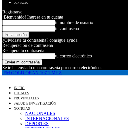
CONTACTO
Registrarse
¡Bienvenido! Ingresa en tu cuenta
tu nombre de usuario
tu contraseña
¿Olvidaste tu contraseña? consigue ayuda
Recuperación de contraseña
Recupera tu contraseña
tu correo electrónico
Se te ha enviado una contraseña por correo electrónico.
FM GOLD ORAN 107.1 MHZ
INICIO
LOCALES
PROVINCIALES
SALUD E INVESTIGACIÓN
NOTICIAS
NACIONALES
INTERNACIONALES
DEPORTES